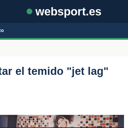
websport.es
to
ar el temido "jet lag"