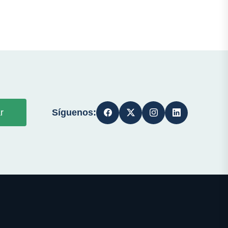
Síguenos:
r