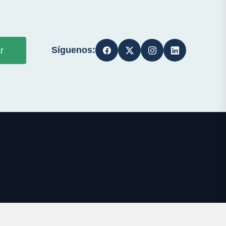
Síguenos:
r