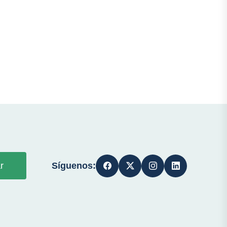
Síguenos:
r