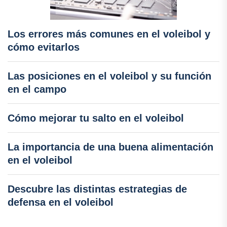
Los errores más comunes en el voleibol y
cómo evitarlos
Las posiciones en el voleibol y su función
en el campo
Cómo mejorar tu salto en el voleibol
La importancia de una buena alimentación
en el voleibol
Descubre las distintas estrategias de
defensa en el voleibol