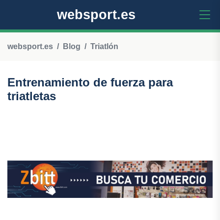
websport.es
websport.es
Blog
Triatlón
Entrenamiento de fuerza para
triatletas