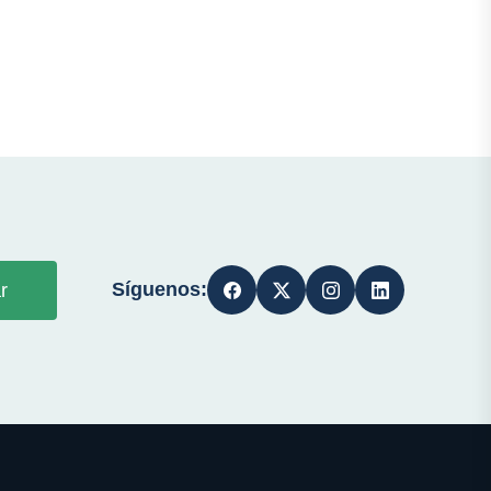
Síguenos:
r