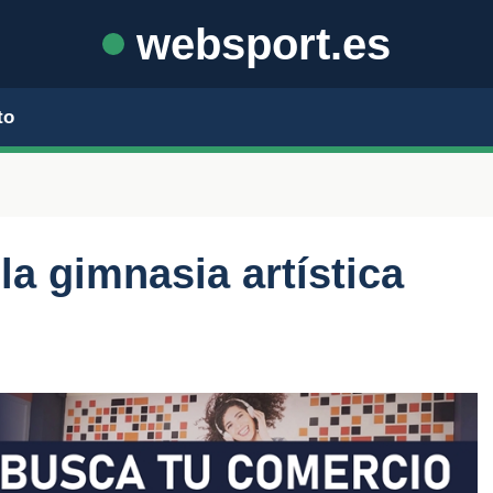
websport.es
to
la gimnasia artística