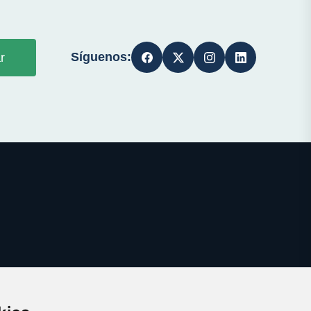
Síguenos:
r