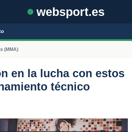
websport.es
to
as (MMA)
ón en la lucha con estos
namiento técnico